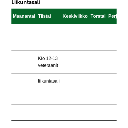
Liikuntasali
Maanantai
Tiistai
Keskiviikko
Torstai
Perjantai
Maanantai
Tiistai
Keskiviikko
Torstai
Perjantai
Klo 12-13
veteraanit
liikuntasali